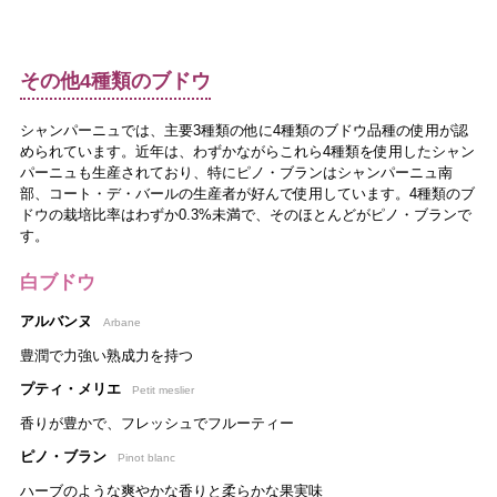
その他4種類のブドウ
シャンパーニュでは、主要3種類の他に4種類のブドウ品種の使用が認
められています。近年は、わずかながらこれら4種類を使用したシャン
パーニュも生産されており、特にピノ・ブランはシャンパーニュ南
部、コート・デ・バールの生産者が好んで使用しています。4種類のブ
ドウの栽培比率はわずか0.3%未満で、そのほとんどがピノ・ブランで
す。
白ブドウ
アルバンヌ
Arbane
豊潤で力強い熟成力を持つ
プティ・メリエ
Petit meslier
香りが豊かで、フレッシュでフルーティー
ピノ・ブラン
Pinot blanc
ハーブのような爽やかな香りと柔らかな果実味