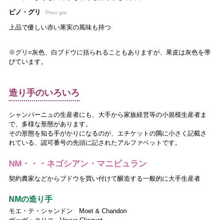
ピノ・グリ
Pinot gris
上品で優しい赤い果実の風味も持つ
※グリ=灰色、白ブドウに括られることもありますが、果皮は灰色を帯
びています。
造り手のいろいろ
シャンパーニュの生産者にも、大手から家族経営等の小規模生産者ま
で、多様な形態があります。
その形態を知る手がかりになるのが、エチケットの隅に小さく記載さ
れている、認可番号の先頭に記されたアルファベットです。
NM・・・ネゴシアン・マニピュラン
契約農家などからブドウを買い付けて醸造する一般的に大手生産者
NMの造り手
モエ・テ・シャンドン Moet & Chandon