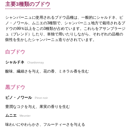
主要3種類のブドウ
シャンパーニュに使用されるブドウ品種は、一般的にシャルドネ、ピ
ノ・ノワール、ムニエの3種類で、シャンパーニュ地方で栽培されるブ
ドウの99％以上をこの3種類が占めています。これらをアサンブラージ
ュ（ブレンド）したり、単独で用いたりしながら、それぞれの品種の
個性を生かしたシャンパーニュ造りがされています。
白ブドウ
シャルドネ
Chardonnay
酸味、繊細さを与え、花の香、ミネラル香を生む
黒ブドウ
ピノ・ノワール
Pinot noir
豊潤なコクを与え、果実の香りを生む
ムニエ
Meunier
味わいにやわらかさ、フルーティーさを与える