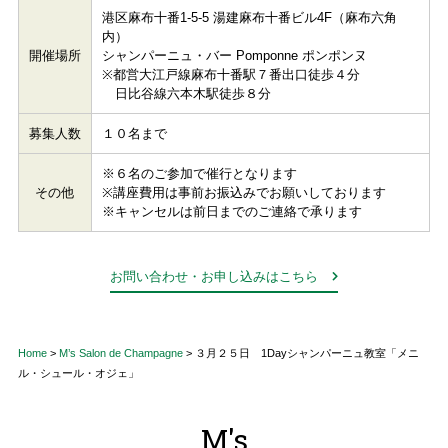
港区麻布十番1-5-5 湯建麻布十番ビル4F（麻布六角
内）
開催場所
シャンパーニュ・バー Pomponne ポンポンヌ
※都営大江戸線麻布十番駅７番出口徒歩４分
日比谷線六本木駅徒歩８分
募集人数
１０名まで
※６名のご参加で催行となります
その他
※講座費用は事前お振込みでお願いしております
※キャンセルは前日までのご連絡で承ります
お問い合わせ・お申し込みはこちら
Home
>
M’s Salon de Champagne
>
３月２５日 1Dayシャンパーニュ教室「メニ
ル・シュール・オジェ」
M's